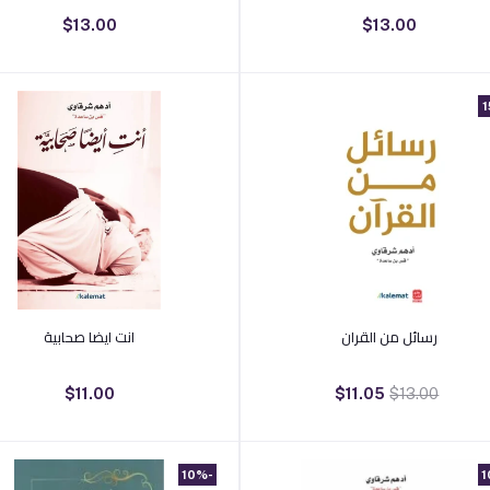
$13.00
$13.00
أضف إلى السلة
أضف إلى السلة
رسائل من القران
انت ايضا صحابية
$11.00
$11.05
$13.00
-10%