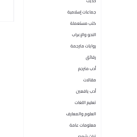
حديث
جماعات إسلامية
كتب مستعملة
النحو والإعراب
روايات مترجمة
رقائق
أدب مترجم
مقالات
أدب يافعين
تعليم اللغات
العلوم والمعارف
معلومات عامة
تراث شعبي