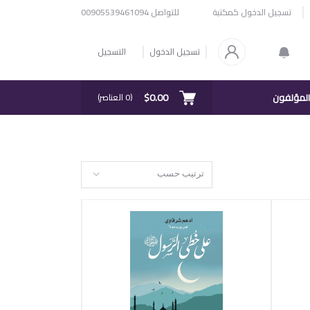
للتواصل
00905539461094
تسجيل الدخول كمكتبة
تسجيل الدخول
التسجيل
$0.00
المؤلفون
(
0
العناصر)
ترتيب حسب