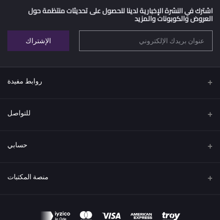
اشترك في النشرة الإخبارية لدينا للحصول على تحديثات منتظمة حول
العروض والكوبونات والمزيد
الإشتراك
روابط مفيدة
اتفاقية البيع عن بعد
للتواصل
سياسة الخصوصية
عنوان
الشروط والاحكام
حسابي
تركيا / اسطنبول
سياسة الاسترداد والإرجاع
تسجيل الدخول
هاتف
منصة المكتبات
المقالات
00905539461094
سجل الطلبات
كن بائعًا
قدم الآن
البريد الإلكتروني
قائمة امنياتي
info@hebrkutub.com