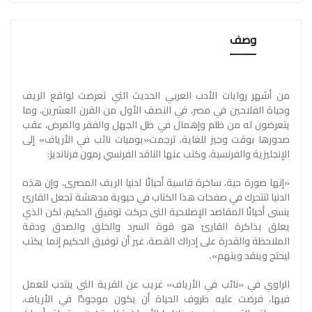
وصف
من أشهر روايات الأدب العربي الحديث التي تعرضت لواقع الريف
وحياة الفلاحين في مصر، في النصف الأول من القرن العشرين، وما
يتعرضون له من ظلم وإهمال في ظل الجهل والفقر والمرض، عقب
صدورها بوقت وجيز للغاية، ترجمت«يوميات نائب في الأرياف» إلى
الإنجليزية والفرنسية، وكتب عنها الناقد الفرنسي رمون فرنانديز:
«إنها صورة حية، ساخرة قاسية أحيانًا لدنيا الريف المصرى، وإن هذه
الدنيا لتتحرك في صفحات هذا الكتاب في حيوية مدهشة تجعل القارئ
ينسى أحيانًا المقاصد الإصلاحية التى حركت توفيق الحكيم، لكن الذي
يعلق بذاكرة القارئ هو قوة السرد والخلق والصدق ودقة
الملاحظة والقدرة على إدراك القصة، غير أن توفيق الحكيم إنما يكتب
ليحتج وينقد ويتهم».
الراوي في «نائب في الأرياف» غريب عن القرية التي ينتدب للعمل
فيها، فرضت عليه ظروف الحياة أن يكون موجودًا في الأرياف،