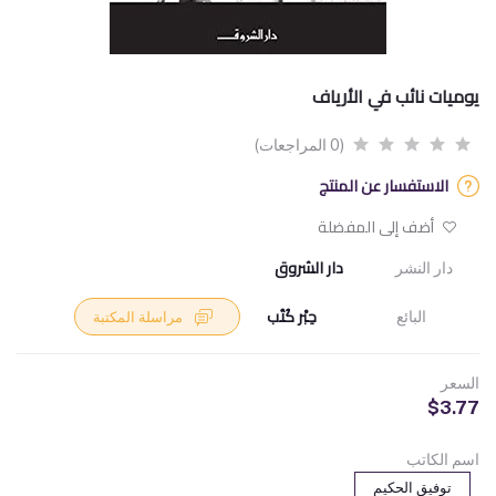
يوميات نائب في الأرياف
(0 المراجعات)
الاستفسار عن المنتج
أضف إلى المفضلة
دار الشروق
دار النشر
حِبْر كُتُب
البائع
مراسلة المكتبة
السعر
$3.77
اسم الكاتب
توفيق الحكيم