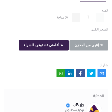
كمية
(
0
متاح)
السعر الكلي
إنتهى من المخزن
أعلمني عند توفره للشراء
شارك
المكتبة
حِبْر كُتُب
تركيا إسطنبول