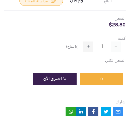
حِبْر كُتُب
البائع
مراسلة المكتبة
السعر
$28.80
كمية
(
5
متاح)
السعر الكلي
اشتري الآن
شارك