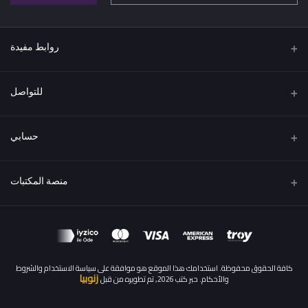
روابط مفيدة
اتفاقية البيع عن بعد
للتواصل
سياسة الخصوصية
عنوان
الشروط والاحكام
حسابي
تركيا / اسطنبول
سياسة الاسترداد والإرجاع
تسجيل الدخول
هاتف
منصة المكتبات
المقالات
00905539461094
سجل الطلبات
كن بائعًا
قدم الآن
البريد الإلكتروني
قائمة امنياتي
info@hebrkutub.com
تسجيل الدخول إلى لوحة تحكم كمكتبة
تعقب الطلب
كافة الحقوق محفوظة. استخدامك هذا الموقع هو موافقة على سياسة الاستخدام والشروط
زنوبيا
والأحكام. حبر كتب 2026, تم تطويره من قبل