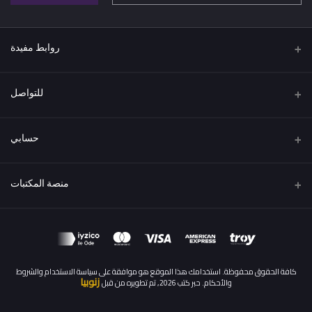
روابط مفيدة
اتفاقية البيع عن بعد
للتواصل
سياسة الخصوصية
عنوان
الشروط والاحكام
حسابي
تركيا / اسطنبول
سياسة الاسترداد والإرجاع
تسجيل الدخول
هاتف
منصة المكتبات
المقالات
00905539461094
سجل الطلبات
كن بائعًا
قدم الآن
البريد الإلكتروني
قائمة امنياتي
info@hebrkutub.com
تسجيل الدخول إلى لوحة تحكم كمكتبة
تعقب الطلب
كافة الحقوق محفوظة. استخدامك هذا الموقع هو موافقة على سياسة الاستخدام والشروط
زنوبيا
والأحكام. حبر كتب 2026, تم تطويره من قبل