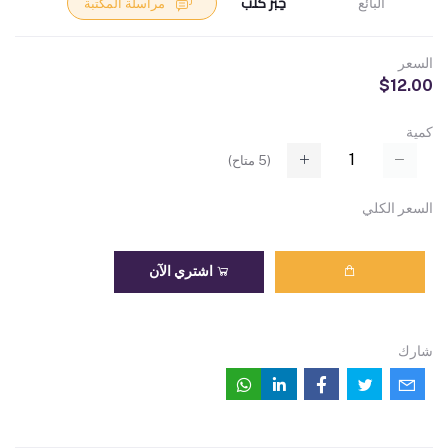
حِبْر كُتُب
البائع
مراسلة المكتبة
السعر
$12.00
كمية
(
5
متاح)
السعر الكلي
اشتري الآن
شارك