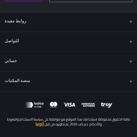
روابط مفيدة
اتفاقية البيع عن بعد
للتواصل
سياسة الخصوصية
عنوان
الشروط والاحكام
حسابي
تركيا / اسطنبول
سياسة الاسترداد والإرجاع
تسجيل الدخول
هاتف
منصة المكتبات
المقالات
00905539461094
سجل الطلبات
كن بائعًا
قدم الآن
البريد الإلكتروني
قائمة امنياتي
info@hebrkutub.com
تسجيل الدخول إلى لوحة تحكم كمكتبة
تعقب الطلب
كافة الحقوق محفوظة. استخدامك هذا الموقع هو موافقة على سياسة الاستخدام والشروط
زنوبيا
والأحكام. حبر كتب 2026, تم تطويره من قبل