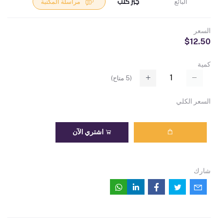
حِبْر كُتُب
البائع
مراسلة المكتبة
السعر
$12.50
كمية
(
5
متاح)
السعر الكلي
اشتري الآن
شارك